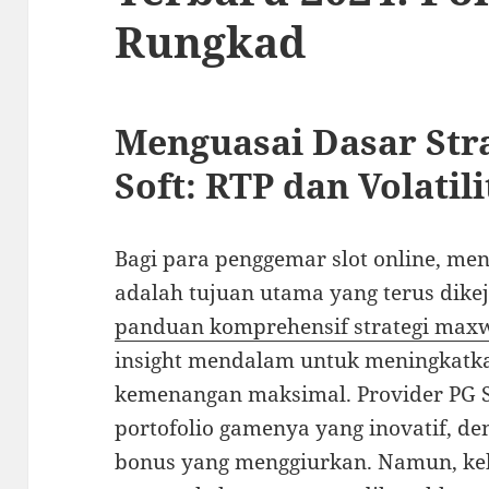
Rungkad
Menguasai Dasar Str
Soft: RTP dan Volatili
Bagi para penggemar slot online, me
adalah tujuan utama yang terus dikeja
panduan komprehensif strategi maxw
insight mendalam untuk meningkatk
kemenangan maksimal. Provider PG So
portofolio gamenya yang inovatif, d
bonus yang menggiurkan. Namun, ke