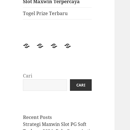
Slot Maxwin Terpercaya
Togel Prize Terbaru
Beranda
Sbobet
Slot
Togel
Login
Maxwin
Prize
Cepat
Terpercaya
Terbaru
Cari
CARI
Recent Posts
Strategi Maxwin Slot PG Soft