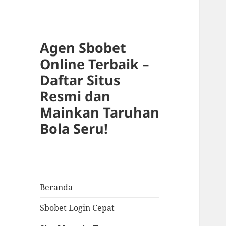
Agen Sbobet
Online Terbaik –
Daftar Situs
Resmi dan
Mainkan Taruhan
Bola Seru!
Beranda
Sbobet Login Cepat