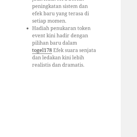
peningkatan sistem dan
efek baru yang terasa di
setiap momen.
Hadiah penukaran token
event kini hadir dengan
pilihan baru dalam
togel178
Efek suara senjata
dan ledakan kini lebih
realistis dan dramatis.