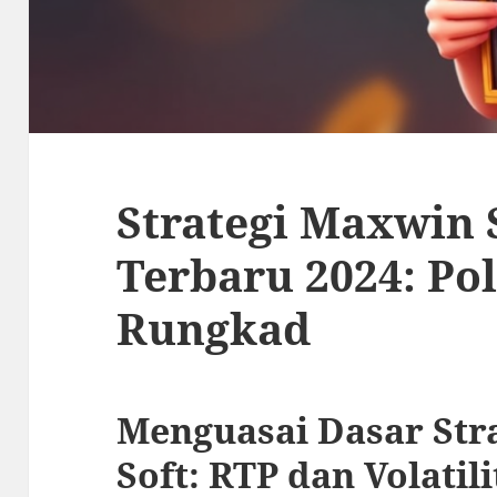
Strategi Maxwin S
Terbaru 2024: Po
Rungkad
Menguasai Dasar Str
Soft: RTP dan Volatili