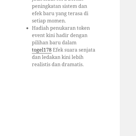
peningkatan sistem dan
efek baru yang terasa di
setiap momen.
Hadiah penukaran token
event kini hadir dengan
pilihan baru dalam
togel178
Efek suara senjata
dan ledakan kini lebih
realistis dan dramatis.