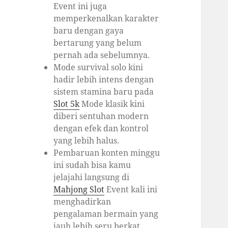
Event ini juga
memperkenalkan karakter
baru dengan gaya
bertarung yang belum
pernah ada sebelumnya.
Mode survival solo kini
hadir lebih intens dengan
sistem stamina baru pada
Slot 5k
Mode klasik kini
diberi sentuhan modern
dengan efek dan kontrol
yang lebih halus.
Pembaruan konten minggu
ini sudah bisa kamu
jelajahi langsung di
Mahjong Slot
Event kali ini
menghadirkan
pengalaman bermain yang
jauh lebih seru berkat