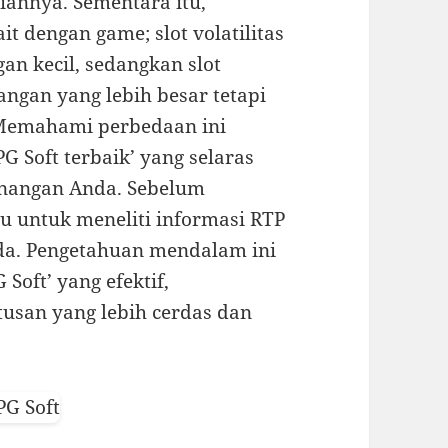
iannya. Sementara itu,
it dengan game; slot volatilitas
n kecil, sedangkan slot
ngan yang lebih besar tetapi
. Memahami perbedaan ini
G Soft terbaik’ yang selaras
enangan Anda. Sebelum
u untuk meneliti informasi RTP
nda. Pengetahuan mendalam ini
 Soft’ yang efektif,
san yang lebih cerdas dan