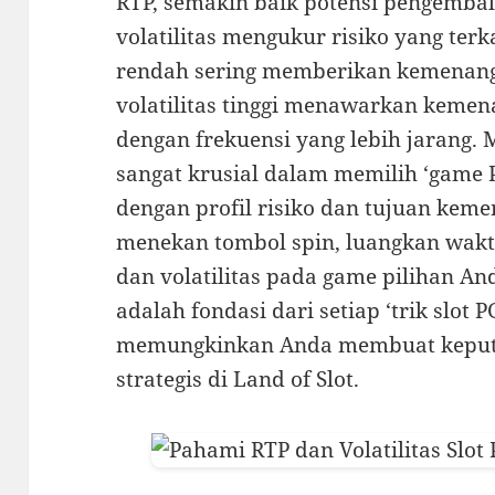
RTP, semakin baik potensi pengembal
volatilitas mengukur risiko yang terka
rendah sering memberikan kemenanga
volatilitas tinggi menawarkan kemena
dengan frekuensi yang lebih jarang
sangat krusial dalam memilih ‘game P
dengan profil risiko dan tujuan kem
menekan tombol spin, luangkan wakt
dan volatilitas pada game pilihan A
adalah fondasi dari setiap ‘trik slot PG
memungkinkan Anda membuat keputu
strategis di Land of Slot.