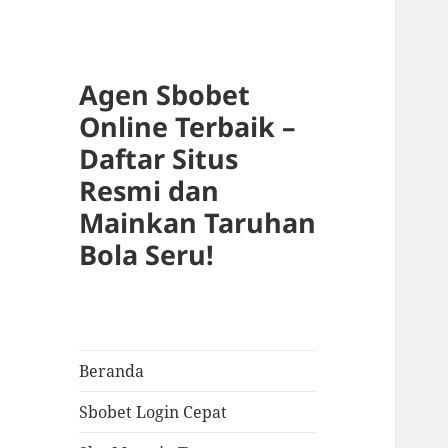
Agen Sbobet
Online Terbaik –
Daftar Situs
Resmi dan
Mainkan Taruhan
Bola Seru!
Beranda
Sbobet Login Cepat