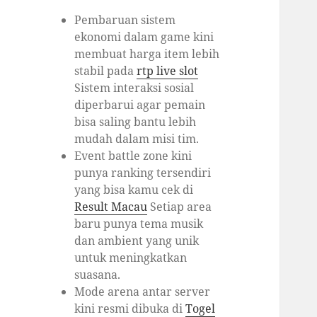
Pembaruan sistem
ekonomi dalam game kini
membuat harga item lebih
stabil pada
rtp live slot
Sistem interaksi sosial
diperbarui agar pemain
bisa saling bantu lebih
mudah dalam misi tim.
Event battle zone kini
punya ranking tersendiri
yang bisa kamu cek di
Result Macau
Setiap area
baru punya tema musik
dan ambient yang unik
untuk meningkatkan
suasana.
Mode arena antar server
kini resmi dibuka di
Togel