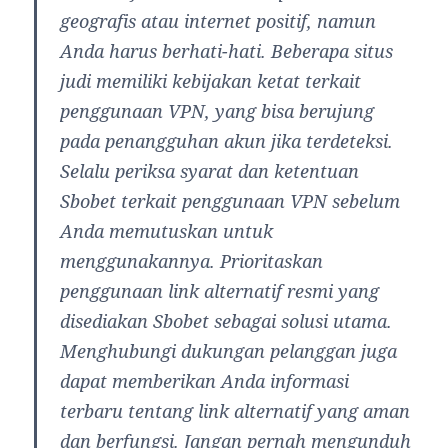
geografis atau internet positif, namun
Anda harus berhati-hati. Beberapa situs
judi memiliki kebijakan ketat terkait
penggunaan VPN, yang bisa berujung
pada penangguhan akun jika terdeteksi.
Selalu periksa syarat dan ketentuan
Sbobet terkait penggunaan VPN sebelum
Anda memutuskan untuk
menggunakannya. Prioritaskan
penggunaan link alternatif resmi yang
disediakan Sbobet sebagai solusi utama.
Menghubungi dukungan pelanggan juga
dapat memberikan Anda informasi
terbaru tentang link alternatif yang aman
dan berfungsi. Jangan pernah mengunduh