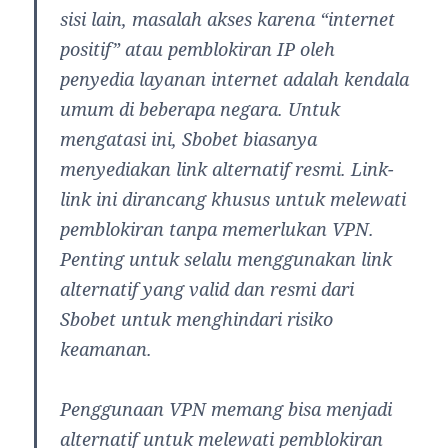
sisi lain, masalah akses karena “internet
positif” atau pemblokiran IP oleh
penyedia layanan internet adalah kendala
umum di beberapa negara. Untuk
mengatasi ini, Sbobet biasanya
menyediakan link alternatif resmi. Link-
link ini dirancang khusus untuk melewati
pemblokiran tanpa memerlukan VPN.
Penting untuk selalu menggunakan link
alternatif yang valid dan resmi dari
Sbobet untuk menghindari risiko
keamanan.
Penggunaan VPN memang bisa menjadi
alternatif untuk melewati pemblokiran