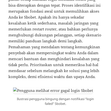
bisa diterapkan dengan tepat. Proses identifikasi ini
merupakan fondasi awal untuk memulihkan akses
Anda ke Sbobet. Apakah itu hanya sekadar
kesalahan ketik sederhana, masalah jaringan yang
memerlukan restart router, atau bahkan perlunya
menghubungi dukungan pelanggan, setiap skenario
memiliki panduan langkah demi langkah.
Pemahaman yang mendalam tentang kemungkinan
penyebab akan mempersingkat waktu Anda dalam
mencari bantuan dan menghindari kesalahan yang
tidak perlu. Prioritaskan untuk memeriksa hal-hal
mendasar sebelum melangkah ke solusi yang lebih
kompleks, demi efisiensi waktu dan upaya Anda.
Ilustrasi pengguna bingung dengan notifikasi “login
failed” Sbobet.