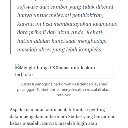
software dari sumber yang tidak dikenal
hanya untuk melewati pemblokiran,
karena ini bisa membahayakan keamanan
data pribadi dan akun Anda. Kehati-
hatian adalah kunci saat menghadapi
masalah akses yang lebih kompleks.
Ilustrasi pengguna berkomunikasi dengan layanan
pelanggan Sbobet untuk menyelesaikan masalah akun
terblokir.
Aspek keamanan akun adalah fondasi penting
dalam pengalaman bermain Sbobet yang lancar dan
bebas masalah. Banyak masalah login atau