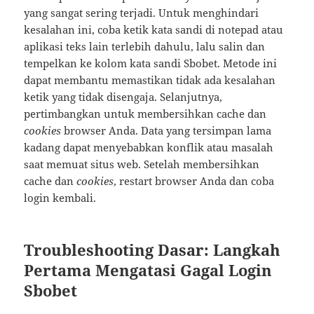
yang sangat sering terjadi. Untuk menghindari
kesalahan ini, coba ketik kata sandi di notepad atau
aplikasi teks lain terlebih dahulu, lalu salin dan
tempelkan ke kolom kata sandi Sbobet. Metode ini
dapat membantu memastikan tidak ada kesalahan
ketik yang tidak disengaja. Selanjutnya,
pertimbangkan untuk membersihkan cache dan
cookies
browser Anda. Data yang tersimpan lama
kadang dapat menyebabkan konflik atau masalah
saat memuat situs web. Setelah membersihkan
cache dan
cookies
, restart browser Anda dan coba
login kembali.
Troubleshooting Dasar: Langkah
Pertama Mengatasi Gagal Login
Sbobet