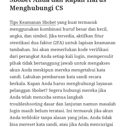
Menghubungi CS
Tips Keamanan Sbobet
yang kuat termasuk
menggunakan kombinasi huruf besar dan kecil,
angka, dan simbol. Jika tersedia, aktifkan fitur
otentikasi dua faktor (2FA) untuk lapisan keamanan
tambahan. Ini akan memerlukan kode verifikasi
dari perangkat Anda setiap kali login, mempersulit
pihak tidak bertanggung jawab untuk mengakses
akun Anda meskipun mereka mengetahui kata
sandi. Lakukan pembaruan kata sandi secara
berkala. Kapan Anda harus menghubungi layanan
pelanggan Sbobet? Segera hubungi mereka jika
Anda telah mencoba semua langkah
troubleshooting dasar dan lanjutan namun masalah
login masih belum teratasi. Ini termasuk jika akun
Anda terblokir tanpa alasan yang jelas, Anda tidak
bisa mereset kata sandi, atau jika Anda mencurigai