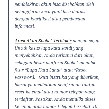
pemblokiran akun bisa disebabkan oleh
pelanggaran kecil yang bisa diatasi
dengan klarifikasi atau pembaruan
informasi.
Atasi Akun Sbobet Terblokir
dengan sigap.
Untuk kasus lupa kata sandi yang
menyebabkan Anda terkunci dari akun,
sebagian besar platform Sbobet memiliki
fitur “Lupa Kata Sandi” atau “Reset
Password.” Ikuti instruksi yang diberikan,
biasanya melibatkan pengiriman tautan
reset ke email atau nomor telepon yang
terdaftar. Pastikan Anda memiliki akses
ke email atau nomor telepon tersebut. Di