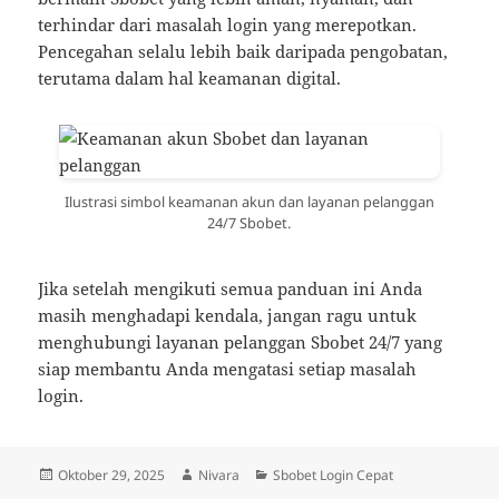
terhindar dari masalah login yang merepotkan.
Pencegahan selalu lebih baik daripada pengobatan,
terutama dalam hal keamanan digital.
Ilustrasi simbol keamanan akun dan layanan pelanggan
24/7 Sbobet.
Jika setelah mengikuti semua panduan ini Anda
masih menghadapi kendala, jangan ragu untuk
menghubungi layanan pelanggan Sbobet 24/7 yang
siap membantu Anda mengatasi setiap masalah
login.
Diposkan
Penulis
Kategori
Oktober 29, 2025
Nivara
Sbobet Login Cepat
pada