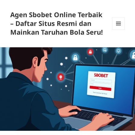
Agen Sbobet Online Terbaik
– Daftar Situs Resmi dan
Mainkan Taruhan Bola Seru!
MENU
DAN
WIDGET